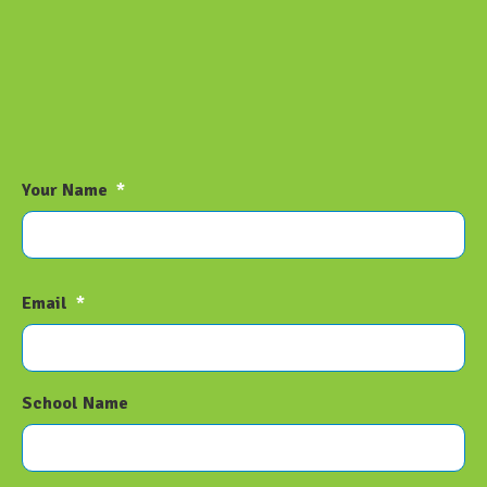
Your Name
*
Email
*
School Name