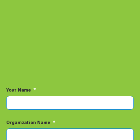
Your Name
*
Organization Name
*