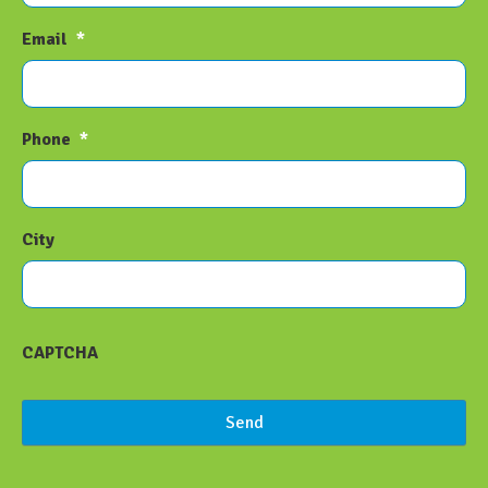
Email
*
Phone
*
City
CAPTCHA