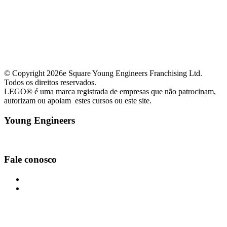
© Copyright 2026e Square Young Engineers Franchising Ltd.
Todos os direitos reservados.
LEGO® é uma marca registrada de empresas que não patrocinam,
autorizam ou apoiam estes cursos ou este site.
Young Engineers
Facebook
Youtube
Fale conosco
moemasp@youngengineers.com.br
+55 11 91667-8017